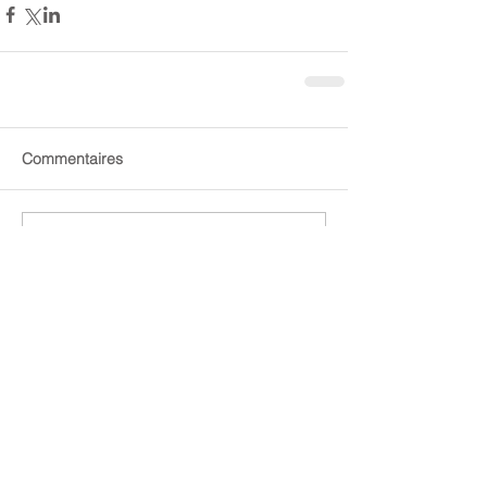
Commentaires
Rédigez un commentaire...
NEWS
de la FFH
ACTUALITES